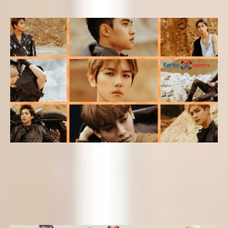
Yeseungi
3 de diciembre de 2018
Letras k-pop
Letra kpop en Español – TEMPO (EXO) del álbum «Don’t
Mess Up My Tempo»
Yeseungi
2 de noviembre de 2018