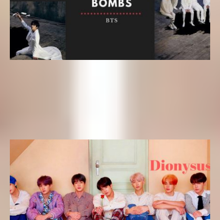
Letras k-pop
Letra kpop en Español – Louder than Bombs (BTS) del
álbum MAP OF THE SOUL: 7
Yeseungi
16 de febrero de 2020