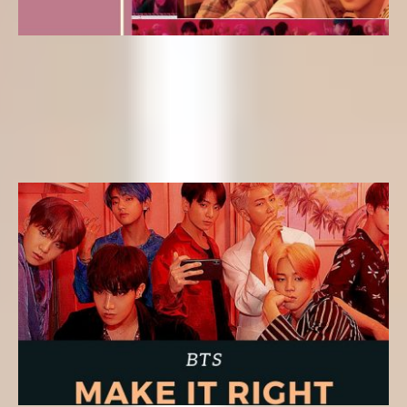
Letras k-pop
Letra kpop en Español – Jamais Vu (BTS) del álbum Map
of the Soul: Persona
Yeseungi
11 de abril de 2019