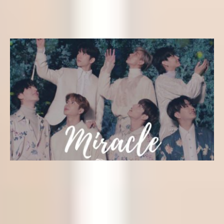
Map of the Soul: Persona
Yeseungi
11 de abril de 2019
Letras k-pop
Letra kpop en Español – MIRACLE (GOT7) del álbum
“PRESENT: YOU & ME”