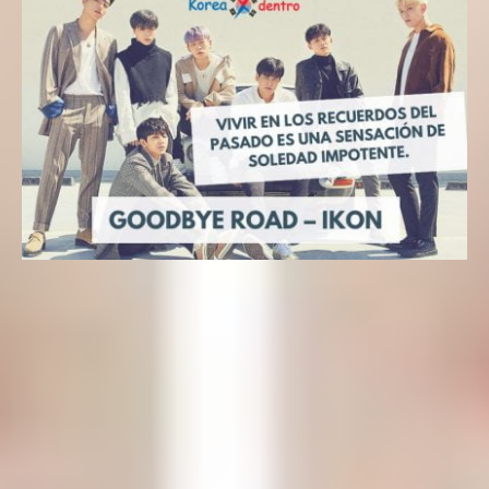
Letras k-pop
Letra kpop en Español – Goodbye Road (iKON) del álbum
«New Kids: The Final»
Yeseungi
1 de octubre de 2018
PUBLICACIONES RECIENTES