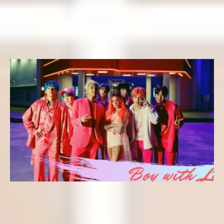
Letra kpop en Español – Mikrokosmos (BTS) del álbum
Map of the Soul: Persona
Yeseungi
11 de abril de 2019
Letras k-pop
Letra kpop en Español – Boy With Luv (BTS) del álbum