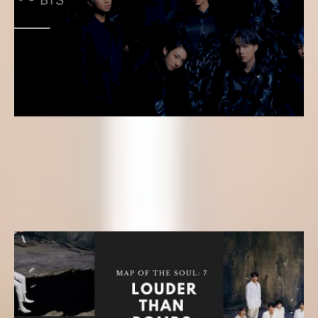
Letras k-pop
Letra kpop en Español – ON (BTS) del álbum MAP OF THE
SOUL: 7
Yeseungi
16 de febrero de 2020