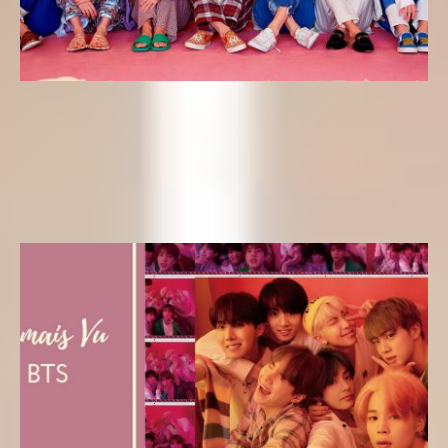
Letras k-pop
Letra kpop en Español – Dionysus (BTS) del álbum Map
of the Soul: Persona
Yeseungi
11 de abril de 2019