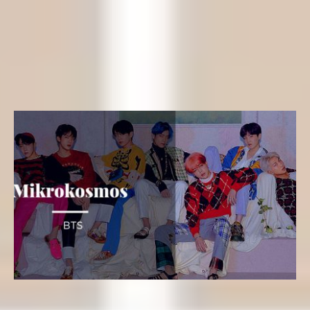
Letras k-pop
Letra kpop en Español – Make It Right (BTS) del álbum
Map of the Soul: Persona
Yeseungi
11 de abril de 2019
Letras k-pop