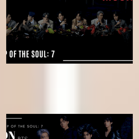
Letras k-pop
Letra kpop en Español – Moon (BTS) del álbum MAP OF
THE SOUL: 7
Yeseungi
16 de febrero de 2020