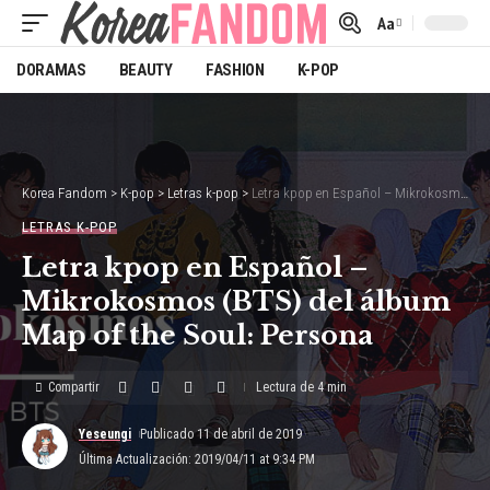
Aa
Font
Resizer
DORAMAS
BEAUTY
FASHION
K-POP
Korea Fandom
>
K-pop
>
Letras k-pop
>
Letra kpop en Español – Mikrokosmos (BTS) del álbum Map of the Soul: Persona
LETRAS K-POP
Letra kpop en Español –
Mikrokosmos (BTS) del álbum
Map of the Soul: Persona
Compartir
Lectura de 4 min
Yeseungi
Publicado 11 de abril de 2019
Última Actualización: 2019/04/11 at 9:34 PM