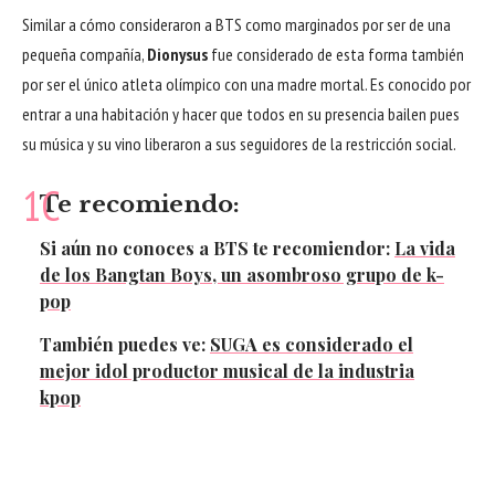
Similar a cómo consideraron a BTS como marginados por ser de una
pequeña compañía,
Dionysus
fue considerado de esta forma también
por ser el único atleta olímpico con una madre mortal. Es conocido por
entrar a una habitación y hacer que todos en su presencia bailen pues
su música y su vino liberaron a sus seguidores de la restricción social.
Te recomiendo:
Si aún no conoces a
BTS
te recomiendor:
La vida
de los Bangtan Boys, un asombroso grupo de k-
pop
También puedes ve:
SUGA es considerado el
mejor idol productor musical de la industria
kpop