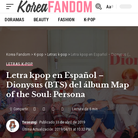
Aa
Font
Resizer
DORAMAS
BEAUTY
FASHION
K-POP
Korea Fandom
>
K-pop
>
Letras k-pop
>
Letra kpop en Español – Dionysus (BTS) del álbum Map of the Soul: Persona
LETRAS K-POP
Letra kpop en Español –
Dionysus (BTS) del álbum Map
of the Soul: Persona
Compartir
Lectura de 6 min
Yeseungi
Publicado 11 de abril de 2019
Última Actualización: 2019/04/11 at 10:32 PM