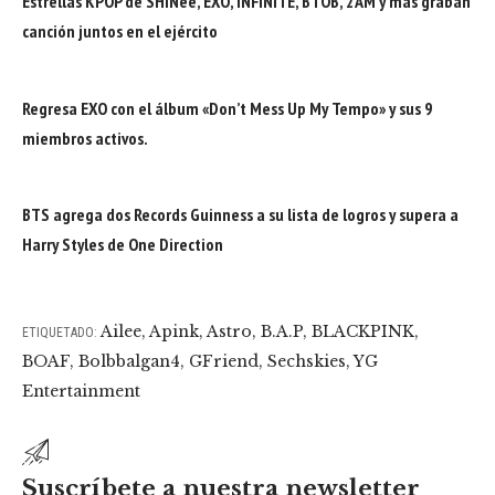
Estrellas KPOP de SHINee, EXO, INFINITE, BTOB, 2AM y más graban
canción juntos en el ejército
Regresa EXO con el álbum «Don’t Mess Up My Tempo» y sus 9
miembros activos.
BTS agrega dos Records Guinness a su lista de logros y supera a
Harry Styles de One Direction
Ailee
,
Apink
,
Astro
,
B.A.P
,
BLACKPINK
,
ETIQUETADO:
BOAF
,
Bolbbalgan4
,
GFriend
,
Sechskies
,
YG
Entertainment
Suscríbete a nuestra newsletter