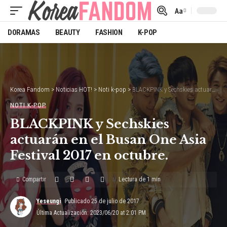
Aa
Font
Resizer
DORAMAS
BEAUTY
FASHION
K-POP
Korea Fandom
>
Noticias HOT!
>
Noti k-pop
>
BLACKPINK y Sechskies actuarán en el Busan One Asia Festival 2017 en octubre.
NOTI K-POP
BLACKPINK y Sechskies
actuarán en el Busan One Asia
Festival 2017 en octubre.
Compartir
Lectura de 1 min
Yeseungi
Publicado 25 de julio de 2017
Última Actualización: 2023/06/20 at 2:01 PM