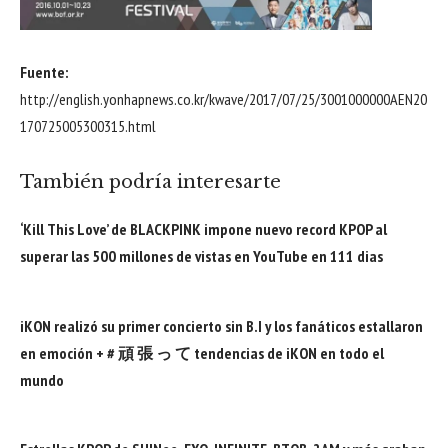
Fuente:
http://english.yonhapnews.co.kr/kwave/2017/07/25/3001000000AEN20
170725005300315.html
También podría interesarte
‘Kill This Love’ de BLACKPINK impone nuevo record KPOP al
superar las 500 millones de vistas en YouTube en 111 dias
iKON realizó su primer concierto sin B.I y los fanáticos estallaron
en emoción + # 頑 張 っ て tendencias de iKON en todo el
mundo