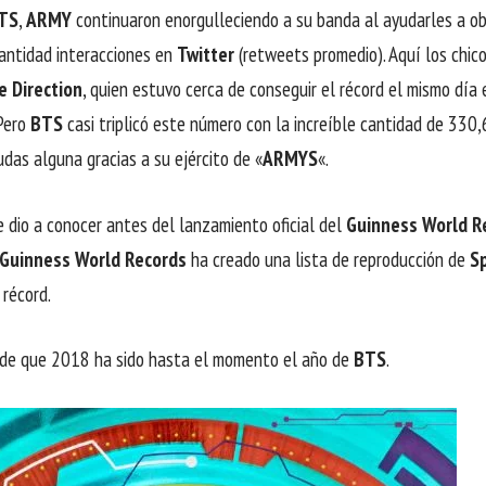
TS
,
ARMY
continuaron enorgulleciendo a su banda al ayudarles a o
cantidad interacciones en
Twitter
(retweets promedio).
Aquí los chic
e Direction
, quien estuvo cerca de conseguir el récord el mismo dí
Pero
BTS
casi triplicó este número con la increíble cantidad de 330
dudas alguna gracias a su ejército de «
ARMYS
«.
e dio a conocer antes del lanzamiento oficial del
Guinness World R
Guinness World Records
ha creado una lista de reproducción de
S
 récord.
de que 2018 ha sido hasta el momento el año de
BTS
.