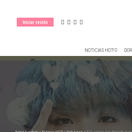
Iniciar sesión
NOTICIAS HOT!
DO
Korea Fandom
>
Noticias HOT!
>
Noti k-pop
>
BTS agrega dos Records Guinne