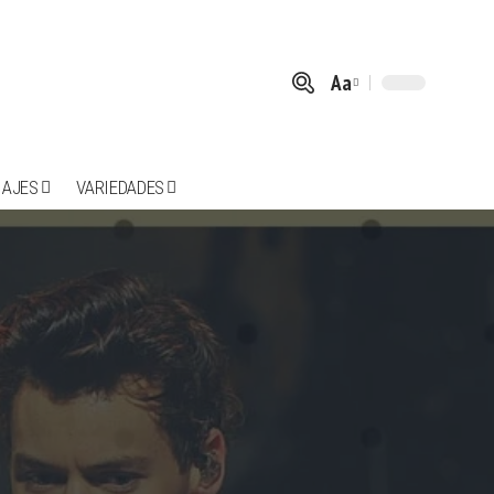
Aa
Font
Resizer
IAJES
VARIEDADES