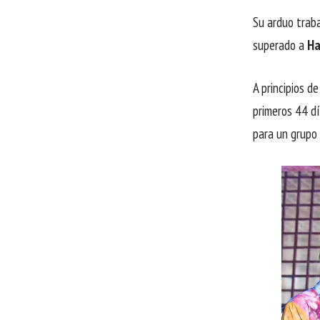
Su arduo traba
superado a
Ha
A principios d
primeros 44 dí
para un grupo