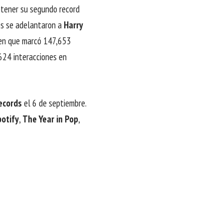
btener su segundo record
os se adelantaron a
Harry
a en que marcó 147,653
,624 interacciones en
ecords
el 6 de septiembre.
potify
,
The Year in Pop
,