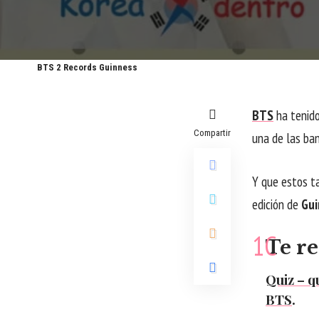
BTS 2 Records Guinness
BTS
ha tenido
Compartir
una de las ban
Y que estos ta
edición de
Gui
Te r
Quiz – q
BTS
.