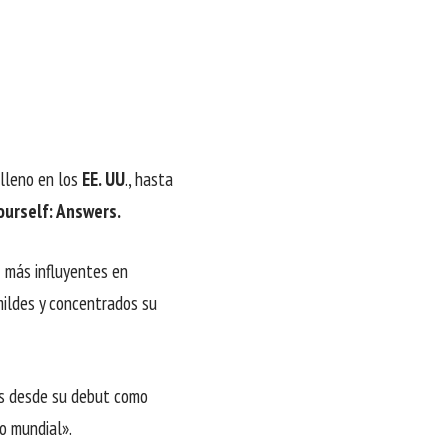
 lleno en los
EE. UU
., hasta
ourself: Answers.
s
más influyentes en
ildes y concentrados su
és desde su debut como
o mundial».