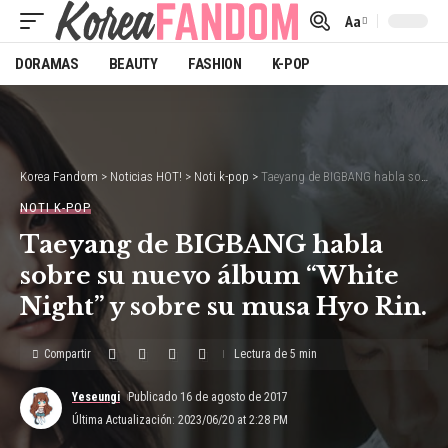
Aa
Font
Resizer
DORAMAS
BEAUTY
FASHION
K-POP
Korea Fandom
>
Noticias HOT!
>
Noti k-pop
>
Taeyang de BIGBANG habla sobre su nuevo álbum “White Night” y sobre su musa Hyo Rin.
NOTI K-POP
Taeyang de BIGBANG habla
sobre su nuevo álbum “White
Night” y sobre su musa Hyo Rin.
Compartir
Lectura de 5 min
Yeseungi
Publicado 16 de agosto de 2017
Última Actualización: 2023/06/20 at 2:28 PM