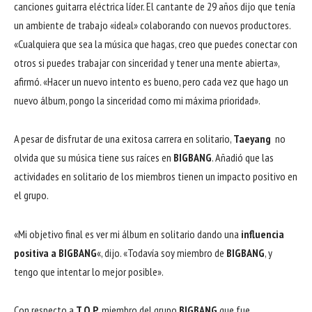
canciones guitarra eléctrica líder. El cantante de 29 años dijo que tenía
un ambiente de trabajo «ideal» colaborando con nuevos productores.
«Cualquiera que sea la música que hagas, creo que puedes conectar con
otros si puedes trabajar con sinceridad y tener una mente abierta»,
afirmó. «Hacer un nuevo intento es bueno, pero cada vez que hago un
nuevo álbum, pongo la sinceridad como mi máxima prioridad».
A pesar de disfrutar de una exitosa carrera en solitario,
Taeyang
no
olvida que su música tiene sus raíces en
BIGBANG
. Añadió que las
actividades en solitario de los miembros tienen un impacto positivo en
el grupo.
«Mi objetivo final es ver mi álbum en solitario dando una
influencia
positiva a BIGBANG
«, dijo. «Todavía soy miembro de
BIGBANG
, y
tengo que intentar lo mejor posible».
Con respecto a
T.O.P
, miembro del grupo
BIGBANG
que fue