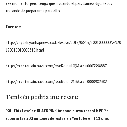
ese momento, pero tengo que ir cuando el país llame», dijo. Estoy
tratando de prepararme para ello.
Fuentes:
http://english.yonhapnews.co.kr/kwave/2017/08/16/3001000000AEN20
170816010000315.html
http://m.entertain.naver.com/read?oid=109&aid=0003598887
http://m.entertain.naver.com/read?oid=213&aid=0000982382
También podría interesarte
‘Kill This Love’ de BLACKPINK impone nuevo record KPOP al
superar las 500 millones de vistas en YouTube en 111 dias