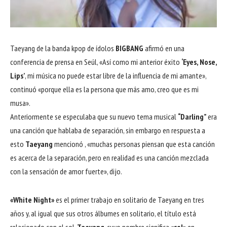
Taeyang de la banda kpop de ídolos
BIGBANG
afirmó en una
conferencia de prensa en Seúl, «Así como mi anterior éxito
‘Eyes, Nose,
Lips’
, mi música no puede estar libre de la influencia de mi amante»,
continuó «porque ella es la persona que más amo, creo que es mi
musa».
Anteriormente se especulaba que su nuevo tema musical
“Darling”
era
una canción que hablaba de separación, sin embargo en respuesta a
esto
Taeyang
mencionó , «muchas personas piensan que esta canción
es acerca de la separación, pero en realidad es una canción mezclada
con la sensación de amor fuerte», dijo.
«White Night»
es el primer trabajo en solitario de Taeyang en tres
años y, al igual que sus otros álbumes en solitario, el título está
relacionado con el sol.
Taeyang
, cuyo nombre significa
«sol»
en