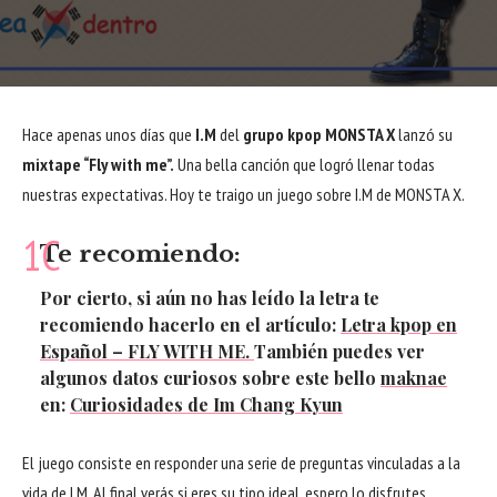
Hace apenas unos días que
I.M
del
grupo kpop MONSTA X
lanzó su
mixtape “Fly with me”.
Una bella canción que logró llenar todas
nuestras expectativas. Hoy te traigo un juego sobre I.M de MONSTA X.
Te recomiendo:
Por cierto, si aún no has leído la
letra
te
recomiendo hacerlo en el artículo:
Letra kpop en
Español – FLY WITH ME.
También puedes ver
algunos
datos curiosos
sobre este bello
maknae
en:
Curiosidades de Im Chang Kyun
El juego consiste en responder una serie de preguntas vinculadas a la
vida de I.M. Al final verás si eres su tipo ideal, espero lo disfrutes.