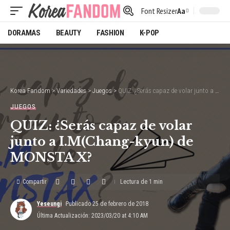
Font Resizer
Aa
DORAMAS
BEAUTY
FASHION
K-POP
Korea Fandom
>
Variedades
>
Juegos
>
QUIZ: ¿Serás capaz de volar junto a I.M(Chang-kyun) de MONSTA X?
JUEGOS
QUIZ: ¿Serás capaz de volar
junto a I.M(Chang-kyun) de
MONSTA X?
Compartir
Lectura de 1 min
Yeseungi
Publicado 25 de febrero de 2018
Última Actualización: 2023/03/20 at 4:10 AM