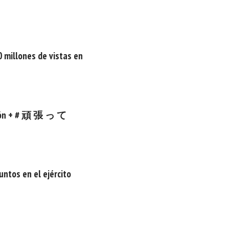
 millones de vistas en
moción + # 頑 張 っ て
ntos en el ejército