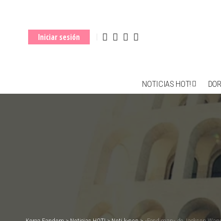
Iniciar sesión
NOTICIAS HOT!
DO
Korea Fandom
>
Noticias HOT!
>
Noti k-pop
>
«Fendiman» de Jackson Wang e