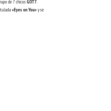
rupo de 7 chicos
GOT7
.
titulada
«Eyes on You»
y se