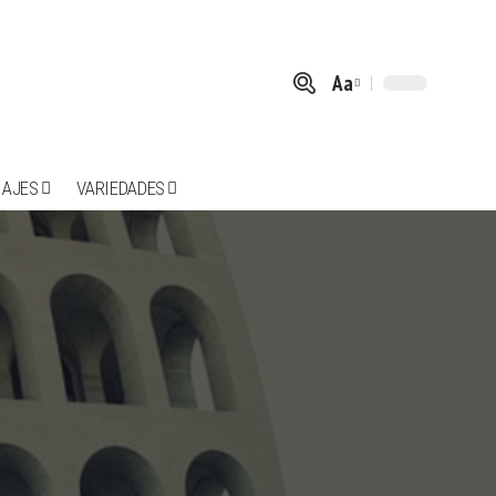
Aa
Font
Resizer
IAJES
VARIEDADES