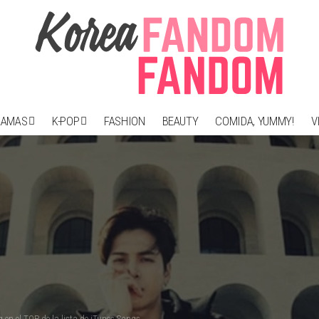
RAMAS
K-POP
FASHION
BEAUTY
COMIDA, YUMMY!
V
n el TOP de la lista de iTunes Songs