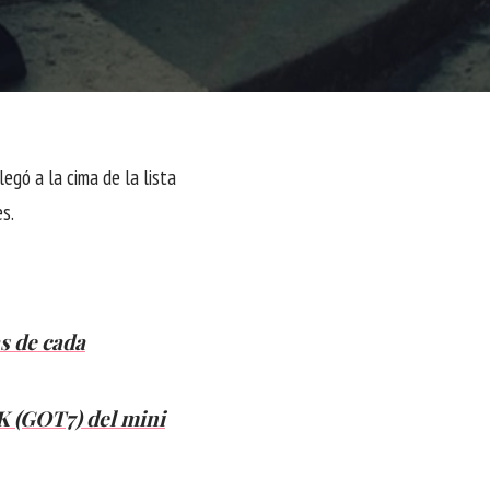
llegó a la cima de la lista
s.
s de cada
K (GOT7) del mini