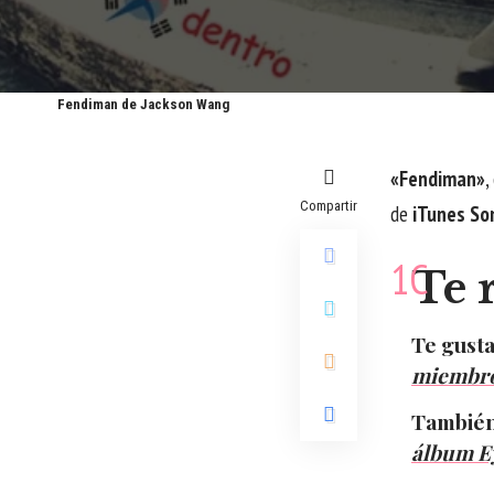
Fendiman de Jackson Wang
«Fendiman»
,
Compartir
de
iTunes So
Te 
Te gusta
miembr
También
álbum E