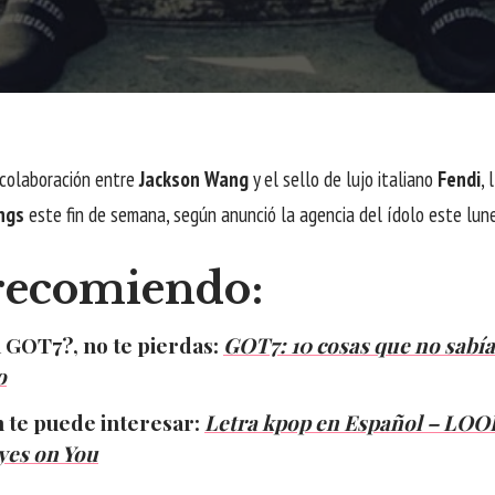
 colaboración entre
Jackson Wang
y el sello de lujo italiano
Fendi
, 
ngs
este fin de semana, según anunció la agencia del ídolo este lune
recomiendo:
 GOT7?, no te pierdas:
GOT7: 10 cosas que no sabía
o
 te puede interesar:
Letra kpop en Español – LOO
yes on You