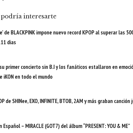
podría interesarte
ove’ de BLACKPINK impone nuevo record KPOP al superar las 500
11 dias
 su primer concierto sin B.I y los fanáticos estallaron en e
e iKON en todo el mundo
OP de SHINee, EXO, INFINITE, BTOB, 2AM y más graban canción ju
n Español – MIRACLE (GOT7) del álbum “PRESENT: YOU & ME”