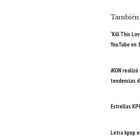
También 
‘Kill This L
YouTube en 1
iKON realizó
tendencias d
Estrellas KP
Letra kpop e